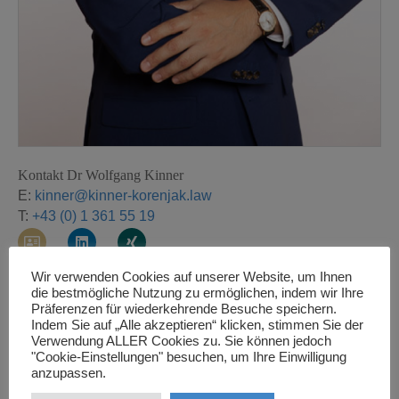
Kontakt Dr Wolfgang Kinner
E:
kinner@kinner-korenjak.law
T:
+43 (0) 1 361 55 19
A
L
X
d
i
i
Wir verwenden Cookies auf unserer Website, um Ihnen
Sprachen
:
d
n
n
die bestmögliche Nutzung zu ermöglichen, indem wir Ihre
r
k
g
Deutsch, Englisch
Präferenzen für wiederkehrende Besuche speichern.
e
e
Indem Sie auf „Alle akzeptieren“ klicken, stimmen Sie der
s
d
Mitgliedschaften
Verwendung ALLER Cookies zu. Sie können jedoch
s
i
European Employment Lawyers Association (EELA)
"Cookie-Einstellungen" besuchen, um Ihre Einwilligung
-
n
anzupassen.
c
International Bar Association (IBA)
a